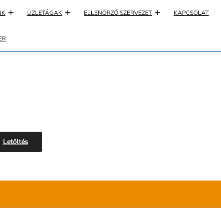
NK
ÜZLETÁGAK
ELLENÖRZŐ SZERVEZET
KAPCSOLAT
ER
Letöltés