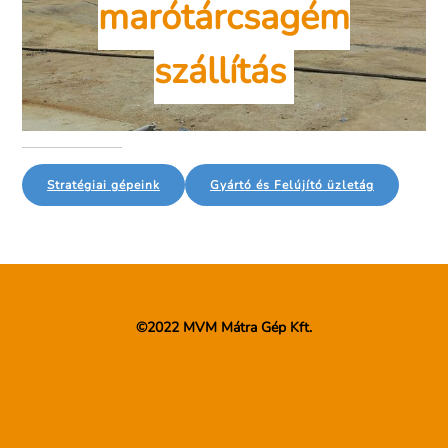
marótárcsagém
szállítás
Stratégiai gépeink
Gyártó és Felújító üzletág
©2022 MVM Mátra Gép Kft.