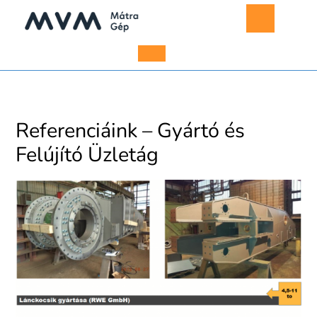
Skip
to
content
Open
Menu
Referenciáink – Gyártó és
Felújító Üzletág