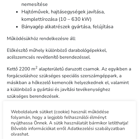
nemesítése
Hajtóművek, hajtásegységek javítása,
komplettírozása (10 – 630 kW)
Bányagép alkatrészek gyártása, felújítása
Működésükhöz rendelkezésre áll:
Előkészítő műhely különböző darabológépekkel,
acélszemcsés revétlenítő berendezéssel.
2
Kettő 2200 m
alapterületű daruzott csarnok. Az egyikben a
forgácsoláshoz szükséges speciális szerszámgéppark, a
másikban a hőkezelő kemencék helyezkednek el, valamint
a különböző a gyártási és javítási tevékenységhez
szükséges berendezések.
A műhelycsarnok külső déli oldalán tároló- és szerelőtér
Weboldalunk sütiket (cookie) használ működése
helyezkedik el, ahol a munkavégzést 20/5 Mp teherbírású
folyamán, hogy a legjobb felhasználói élményt
bakdaru segíti. 2015-ben további fejlesztés révén elkészült
nyújthassa Önnek. A sütik használatát bármikor letilthatja!
2
Bővebb információkat erről Adatkezelési szabályzatban
egy 480 m
alapterületű festő és acélszerkezeti műhely,
olvashat.
2016-17-ben pedig egy kézi szemcseszóró és