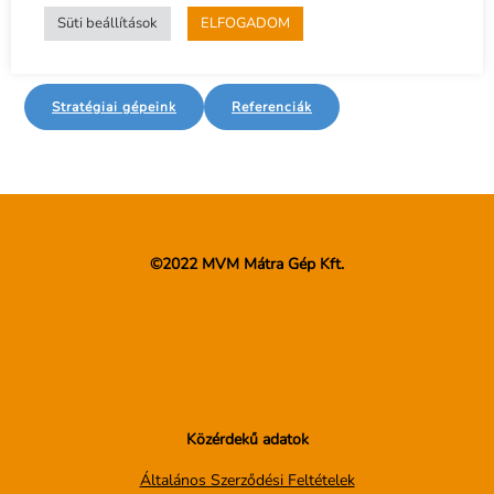
acélszerkezeti előkészítő műhely, valamint egy kis
Süti beállítások
ELFOGADOM
kovácsműhely.
Stratégiai gépeink
Referenciák
©2022 MVM Mátra Gép Kft.
Közérdekű adatok
Általános Szerződési Feltételek