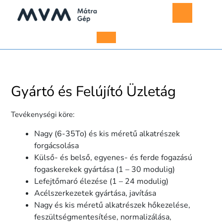
Skip
to
content
Open
Menu
Gyártó és Felújító Üzletág
Tevékenységi köre:
Nagy (6-35To) és kis méretű alkatrészek
forgácsolása
Külső- és belső, egyenes- és ferde fogazású
fogaskerekek gyártása (1 – 30 modulig)
Lefejtőmaró élezése (1 – 24 modulig)
Acélszerkezetek gyártása, javítása
Nagy és kis méretű alkatrészek hőkezelése,
feszültségmentesítése, normalizálása,