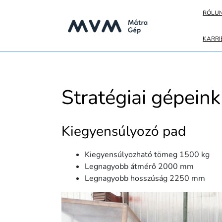
Skip
RÓLU
to
content
KARRI
Stratégiai gépeink
Kiegyensúlyozó pad
Kiegyensúlyozható tömeg 1500 kg
Legnagyobb átmérő 2000 mm
Legnagyobb hosszúság 2250 mm