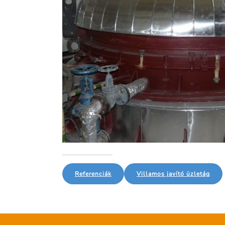
Referenciák
Villamos javító üzletág