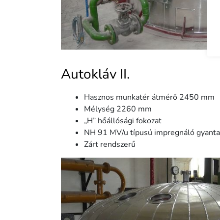
Autokláv II.
Hasznos munkatér átmérő 2450 mm
Mélység 2260 mm
„H” hőállósági fokozat
NH 91 MV/u típusú impregnáló gyanta
Zárt rendszerű