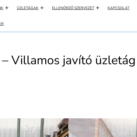
NK
ÜZLETÁGAK
ELLENÖRZŐ SZERVEZET
KAPCSOLAT
ER
 – Villamos javító üzletág