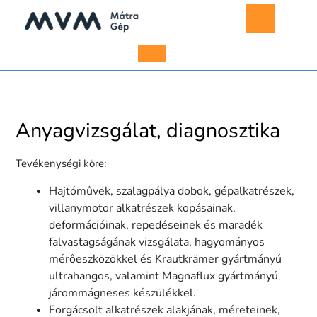
Skip
to
content
Open
Menu
Anyagvizsgálat, diagnosztika
Tevékenységi köre:
Hajtóművek, szalagpálya dobok, gépalkatrészek,
villanymotor alkatrészek kopásainak,
deformációinak, repedéseinek és maradék
falvastagságának vizsgálata, hagyományos
mérőeszközökkel és Krautkrämer gyártmányú
ultrahangos, valamint Magnaflux gyártmányú
járommágneses készülékkel.
Forgácsolt alkatrészek alakjának, méreteinek,