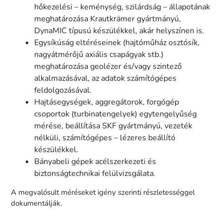
hőkezelési – keménység, szilárdság – állapotának
meghatározása Krautkrämer gyártmányú,
DynaMIC típusú készülékkel, akár helyszínen is.
Egysíkúság eltéréseinek (hajtóműház osztósík,
nagyátmérőjű axiális csapágyak stb.)
meghatározása geolézer és/vagy szintező
alkalmazásával, az adatok számítógépes
feldolgozásával.
Hajtásegységek, aggregátorok, forgógép
csoportok (turbinatengelyek) egytengelyűség
mérése, beállítása SKF gyártmányú, vezeték
nélküli, számítógépes – lézeres beállító
készülékkel.
Bányabeli gépek acélszerkezeti és
biztonságtechnikai felülvizsgálata.
A megvalósult méréseket igény szerinti részletességgel
dokumentálják.